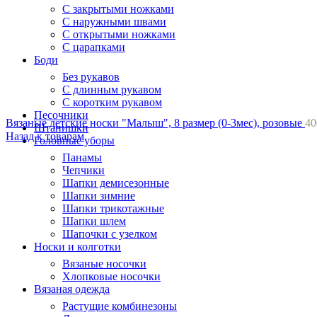
С закрытыми ножками
С наружными швами
С открытыми ножками
С царапками
Боди
Без рукавов
С длинным рукавом
С коротким рукавом
Песочники
Вязаные детские носки "Малыш", 8 размер (0-3мес), розовые
4
Штанишки
Назад к товарам
Головные уборы
Панамы
Чепчики
Шапки демисезонные
Шапки зимние
Шапки трикотажные
Шапки шлем
Шапочки с узелком
Носки и колготки
Вязаные носочки
Хлопковые носочки
Вязаная одежда
Растущие комбинезоны