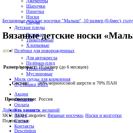
Джемперы
Шапочки
Пинетки
Носки
Бесшовные детские носочки "Малыш", 10 размер (0-6мес), гол
Снуды
Детские пледы
Вязаные детские носки «Малыш
Вязаные
Трикотажные
Хлопковые
Пелёнки для новорожденных
400
₽
Для автокресла
Пелёнки-плед
Размер/возраст:
10 размер (до 6 месяцев)
Трикотажные
Муслиновые
Милк снуды для кормления
Состав:
30% мериносовой шерсти и 70% ПАН
Пустышки BIBS
Акции
Производство:
Россия
Доставка
Оплата
Добавить в список желаний
Как заказать
SKU:
3330
Categories:
Вязаные носочки
,
Носки и колготки
Видео
Подписаться:
Статьи
Контакты
Description