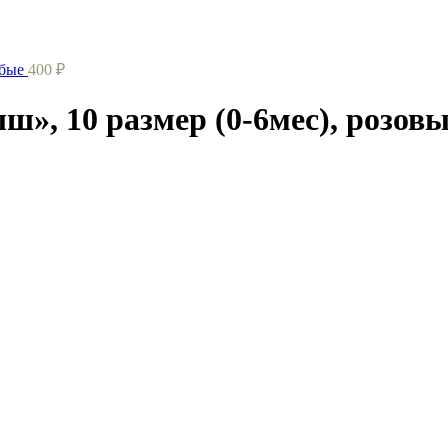
убые
400
₽
», 10 размер (0-6мес), розов