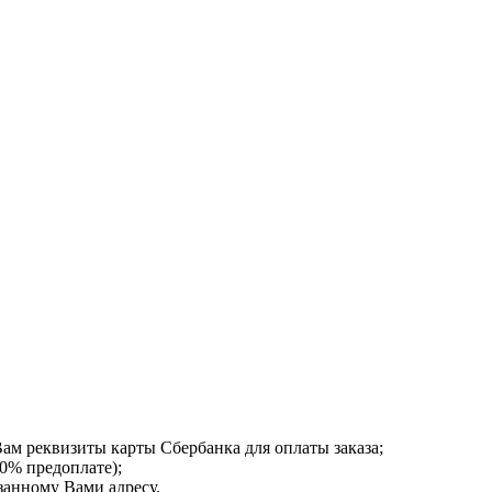
ам реквизиты карты Сбербанка для оплаты заказа;
0% предоплате);
занному Вами адресу.