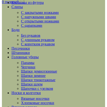
0
позиций
0
₽
Костюмы из футера
Слипы
С закрытыми ножками
С наружными швами
С открытыми ножками
С царапками
Боди
Без рукавов
С длинным рукавом
С коротким рукавом
Песочники
Штанишки
Головные уборы
Панамы
Чепчики
Шапки демисезонные
Шапки зимние
Шапки трикотажные
Шапки шлем
Шапочки с узелком
Носки и колготки
Вязаные носочки
Хлопковые носочки