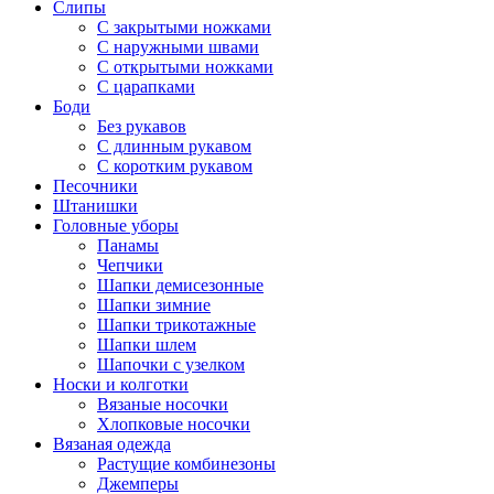
Слипы
С закрытыми ножками
С наружными швами
С открытыми ножками
С царапками
Боди
Без рукавов
С длинным рукавом
С коротким рукавом
Песочники
Штанишки
Головные уборы
Панамы
Чепчики
Шапки демисезонные
Шапки зимние
Шапки трикотажные
Шапки шлем
Шапочки с узелком
Носки и колготки
Вязаные носочки
Хлопковые носочки
Вязаная одежда
Растущие комбинезоны
Джемперы