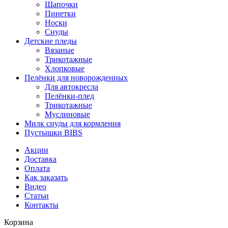
Шапочки
Пинетки
Носки
Снуды
Детские пледы
Вязаные
Трикотажные
Хлопковые
Пелёнки для новорожденных
Для автокресла
Пелёнки-плед
Трикотажные
Муслиновые
Милк снуды для кормления
Пустышки BIBS
Акции
Доставка
Оплата
Как заказать
Видео
Статьи
Контакты
Корзина