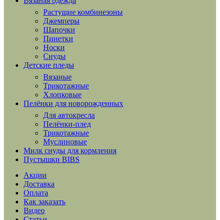
Вязаная одежда
Растущие комбинезоны
Джемперы
Шапочки
Пинетки
Носки
Снуды
Детские пледы
Вязаные
Трикотажные
Хлопковые
Пелёнки для новорожденных
Для автокресла
Пелёнки-плед
Трикотажные
Муслиновые
Милк снуды для кормления
Пустышки BIBS
Акции
Доставка
Оплата
Как заказать
Видео
Статьи