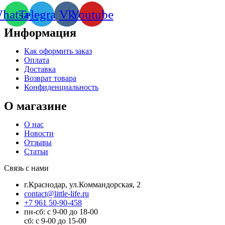
hatsapp
Telegram
Vk
Youtube
Информация
Как оформить заказ
Оплата
Доставка
Возврат товара
Конфиденциальность
О магазине
О нас
Новости
Отзывы
Статьи
Связь с нами
г.Краснодар, ул.Коммандорская, 2
contact@little-life.ru
+7 961 50-90-458
пн-сб: с 9-00 до 18-00
сб: с 9-00 до 15-00