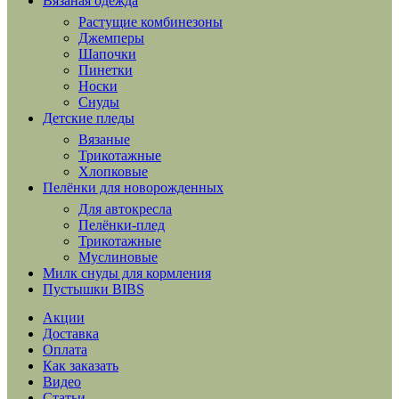
Вязаная одежда
Растущие комбинезоны
Джемперы
Шапочки
Пинетки
Носки
Снуды
Детские пледы
Вязаные
Трикотажные
Хлопковые
Пелёнки для новорожденных
Для автокресла
Пелёнки-плед
Трикотажные
Муслиновые
Милк снуды для кормления
Пустышки BIBS
Акции
Доставка
Оплата
Как заказать
Видео
Статьи