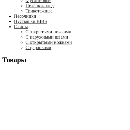
Муслиновые
Пелёнки-плед
Трикотажные
Песочники
Пустышки BIBS
Слипы
С закрытыми ножками
С наружными швами
С открытыми ножками
С царапками
Товары