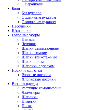
С царапками
Боди
Без рукавов
С длинным рукавом
С коротким рукавом
Песочники
Штанишки
Головные уборы
Панамы
Чепчики
Шапки демисезонные
Шапки зимние
Шапки трикотажные
Шапки шлем
Шапочки с узелком
Носки и колготки
Вязаные носочки
Хлопковые носочки
Вязаная одежда
Растущие комбинезоны
Джемперы
Шапочки
Пинетки
Носки