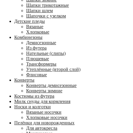
Шапки трикотажные
Шапки шлем
Шапочки с узелком
Детские пледы
Вязаные
Хлопковые
Комбинезоны
Демисезонные
Из футера
Нательные (слипы)
Плюшевые
Трансформеры
Утеплённые (второй слой)
Флисовые
Конверты
Конверты демисезонные
Конверты зимние
Костюмы из футера
Милк снуды для кормления
Носки и колготки
Вязаные носочки
Хлопковые носочки
Пелёнки для новорожденных
Для автокресла