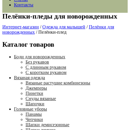
Контакты
Пелёнки-пледы для новорожденных
Интернет-магазин
/
Одежда для малышей
/
Пелёнки для
новорожденных
/
Пелёнки-плед
Каталог товаров
Боди для новорожденных
Без рукавов
С длинным рукавом
С коротким рукавом
Вязаная одежда
Вязаные растущие комбинезоны
Джемперы
Пинетки
Снуды вязаные
Шапочки
Головные уборы
Панамы
Чепчики
Шапки демисезонные
Шапки зимние