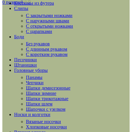
0
позиций
0
₽
Костюмы из футера
Слипы
С закрытыми ножками
С наружными швами
С открытыми ножками
С царапками
Боди
Без рукавов
С длинным рукавом
С коротким рукавом
Песочники
Штанишки
Головные уборы
Панамы
Чепчики
Шапки демисезонные
Шапки зимние
Шапки трикотажные
Шапки шлем
Шапочки с узелком
Носки и колготки
Вязаные носочки
Хлопковые носочки