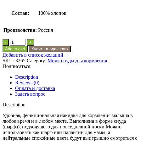
Состав:
100% хлопок
Производство:
Россия
Накидка-
снуд
Add to cart
Купить в один клик
для
Добавить в список желаний
кормления,
SKU:
3265
Category:
Милк снуды для кормления
цвет
Подписаться:
Сухая
Роза
Description
меланж
Reviews (0)
quantity
Оплата и доставка
Задать вопрос
Description
Удобная, функциональная накидка для кормления малыша в
любое время и в любом месте. Выполнена в форме снуда
(шарфа), подходящего для повседневной носки.Можно
использовать как шарф или палантин для мамы, а
нейтральные спокойные цвета будут выигрышно смотреться с