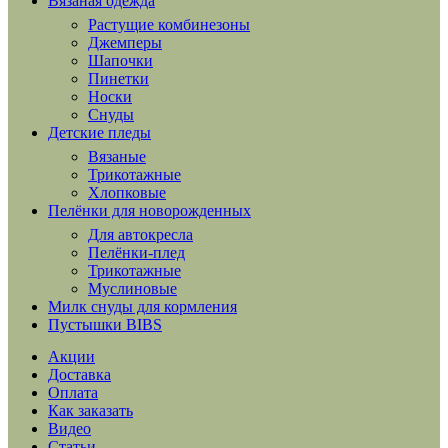
Вязаная одежда
Растущие комбинезоны
Джемперы
Шапочки
Пинетки
Носки
Снуды
Детские пледы
Вязаные
Трикотажные
Хлопковые
Пелёнки для новорожденных
Для автокресла
Пелёнки-плед
Трикотажные
Муслиновые
Милк снуды для кормления
Пустышки BIBS
Акции
Доставка
Оплата
Как заказать
Видео
Статьи