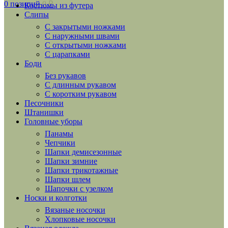
0
позиций
0
₽
Костюмы из футера
Слипы
С закрытыми ножками
С наружными швами
С открытыми ножками
С царапками
Боди
Без рукавов
С длинным рукавом
С коротким рукавом
Песочники
Штанишки
Головные уборы
Панамы
Чепчики
Шапки демисезонные
Шапки зимние
Шапки трикотажные
Шапки шлем
Шапочки с узелком
Носки и колготки
Вязаные носочки
Хлопковые носочки