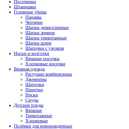
Песочники
Штанишки
Головные уборы
Панамы
Чепчики
Шапки демисезонные
Шапки зимние
Шапки трикотажные
Шапки шлем
Шапочки с узелком
Носки и колготки
Вязаные носочки
Хлопковые носочки
Вязаная одежда
Растущие комбинезоны
Джемперы
Шапочки
Пинетки
Носки
Снуды
Детские пледы
Вязаные
Трикотажные
Хлопковые
Пелёнки для новорожденных