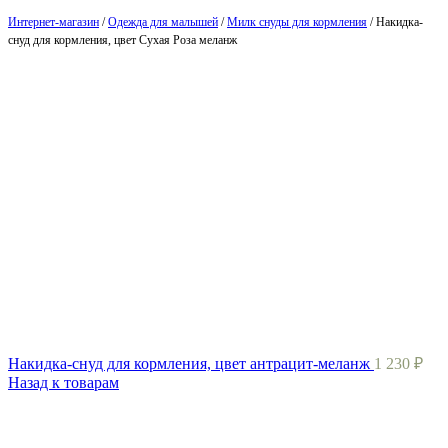
Интернет-магазин
/
Одежда для малышей
/
Милк снуды для кормления
/
Накидка-
снуд для кормления, цвет Сухая Роза меланж
Накидка-снуд для кормления, цвет антрацит-меланж
1 230
₽
Назад к товарам