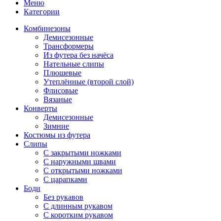
Меню
Категории
Комбинезоны
Демисезонные
Трансформеры
Из футера без начёса
Нательные слипы
Плюшевые
Утеплённые (второй слой)
Флисовые
Вязаные
Конверты
Демисезонные
Зимние
Костюмы из футера
Слипы
С закрытыми ножками
С наружными швами
С открытыми ножками
С царапками
Боди
Без рукавов
С длинным рукавом
С коротким рукавом