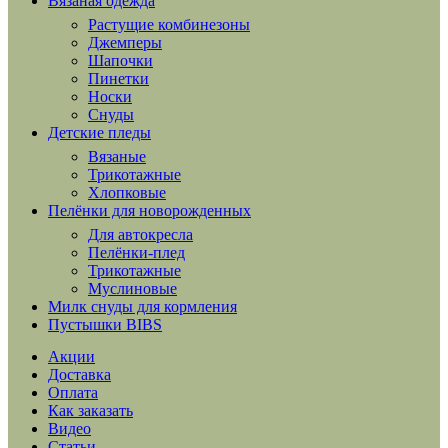
Вязаная одежда
Растущие комбинезоны
Джемперы
Шапочки
Пинетки
Носки
Снуды
Детские пледы
Вязаные
Трикотажные
Хлопковые
Пелёнки для новорожденных
Для автокресла
Пелёнки-плед
Трикотажные
Муслиновые
Милк снуды для кормления
Пустышки BIBS
Акции
Доставка
Оплата
Как заказать
Видео
Статьи