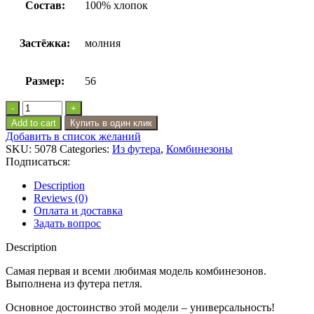
Состав:
100% хлопок
Застёжка:
молния
Размер:
56
Комбинезон
из
Add to cart
Купить в один клик
футера
Добавить в список желаний
утепленный
SKU:
5078
Categories:
Из футера
,
Комбинезоны
(без
Подписаться:
подклада)
цвет
Description
какао
Reviews (0)
quantity
Оплата и доставка
Задать вопрос
Description
Самая первая и всеми любимая модель комбинезонов.
Выполнена из футера петля.
Основное достоинство этой модели – универсальность!