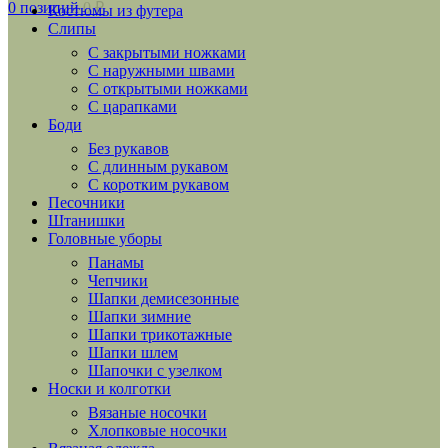
0
позиций
0
₽
Костюмы из футера
Слипы
С закрытыми ножками
С наружными швами
С открытыми ножками
С царапками
Боди
Без рукавов
С длинным рукавом
С коротким рукавом
Песочники
Штанишки
Головные уборы
Панамы
Чепчики
Шапки демисезонные
Шапки зимние
Шапки трикотажные
Шапки шлем
Шапочки с узелком
Носки и колготки
Вязаные носочки
Хлопковые носочки