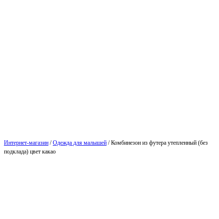
Интернет-магазин
/
Одежда для малышей
/
Комбинезон из футера утепленный (без
подклада) цвет какао