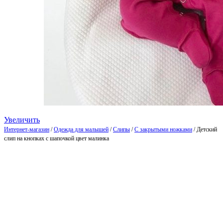
Увеличить
Интернет-магазин
/
Одежда для малышей
/
Слипы
/
С закрытыми ножками
/
Детский
слип на кнопках с шапочкой цвет малинка