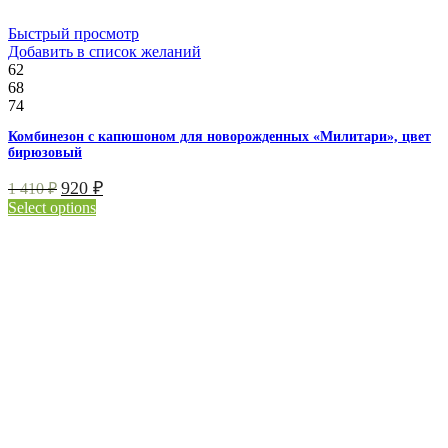
Быстрый просмотр
Добавить в список желаний
62
68
74
Комбинезон с капюшоном для новорожденных «Милитари», цвет
бирюзовый
920
₽
1 410
₽
Select options