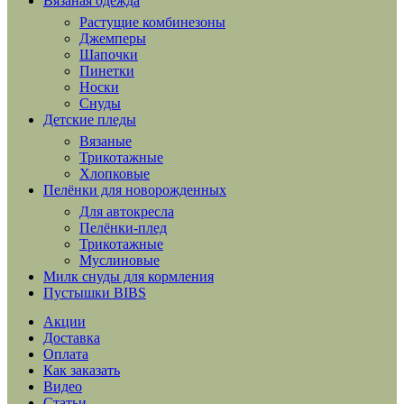
Вязаная одежда
Растущие комбинезоны
Джемперы
Шапочки
Пинетки
Носки
Снуды
Детские пледы
Вязаные
Трикотажные
Хлопковые
Пелёнки для новорожденных
Для автокресла
Пелёнки-плед
Трикотажные
Муслиновые
Милк снуды для кормления
Пустышки BIBS
Акции
Доставка
Оплата
Как заказать
Видео
Статьи