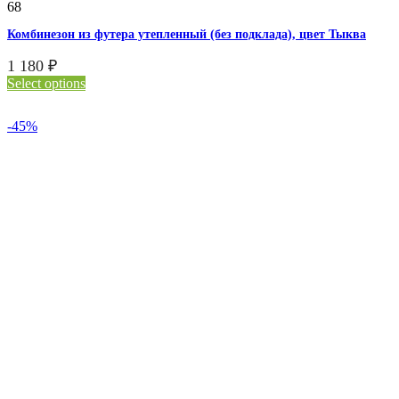
68
Комбинезон из футера утепленный (без подклада), цвет Тыква
1 180
₽
Select options
-45%