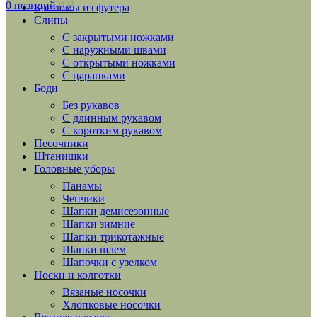
0
позиций
0
₽
Костюмы из футера
Слипы
С закрытыми ножками
С наружными швами
С открытыми ножками
С царапками
Боди
Без рукавов
С длинным рукавом
С коротким рукавом
Песочники
Штанишки
Головные уборы
Панамы
Чепчики
Шапки демисезонные
Шапки зимние
Шапки трикотажные
Шапки шлем
Шапочки с узелком
Носки и колготки
Вязаные носочки
Хлопковые носочки