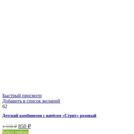
Быстрый просмотр
Добавить в список желаний
62
Детский комбинезон с начёсом «Стрит» розовый
850
₽
1 550
₽
Select options