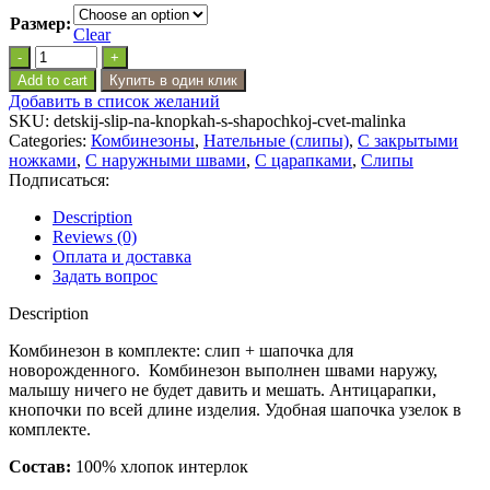
Размер:
Clear
Детский
слип
Add to cart
Купить в один клик
на
Добавить в список желаний
кнопках
SKU:
detskij-slip-na-knopkah-s-shapochkoj-cvet-malinka
с
Categories:
Комбинезоны
,
Нательные (слипы)
,
С закрытыми
шапочкой
ножками
,
С наружными швами
,
С царапками
,
Слипы
цвет
Подписаться:
малинка
quantity
Description
Reviews (0)
Оплата и доставка
Задать вопрос
Description
Комбинезон в комплекте: слип + шапочка для
новорожденного. Комбинезон выполнен швами наружу,
малышу ничего не будет давить и мешать. Антицарапки,
кнопочки по всей длине изделия. Удобная шапочка узелок в
комплекте.
Состав:
100% хлопок интерлок