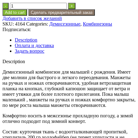
Комбинезон
демисезонный
Add to cart
Сделать предварительный заказ
однотонный
Добавить в список желаний
цвет
SKU:
4164
Categories:
Демисезонные
,
Комбинезоны
"Бронза"
Подписаться:
quantity
Description
Оплата и доставка
Задать вопрос
Description
Демисезонный комбинезон для малышей с рождения. Имеет
две молнии для быстрого и легкого переодевания. Манжеты
на ручках и ножках отворачиваются, удобная ветрозащитная
планка на кнопках, глубокий капюшон защищает от ветра и
имеет утяжки для более плотного прилегания. Пока малыш
маленький , манжеты на ручках и ножках комфортно закрыты,
по мере роста малыша манжеты отворачиваются.
Комфортно носить в межсезонье прохладную погоду, а зимой
отлично подходит под зимний конверт.
Состав: курточная ткань с водоотталкивающей пропиткой,
утеплитель 200 гр холлофайбер (не теряет упругости и не