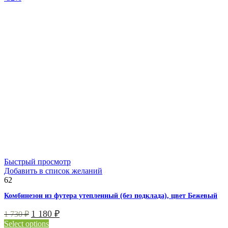
Быстрый просмотр
Добавить в список желаний
62
Комбинезон из футера утепленный (без подклада), цвет Бежевый
1 180
₽
1 730
₽
Select options