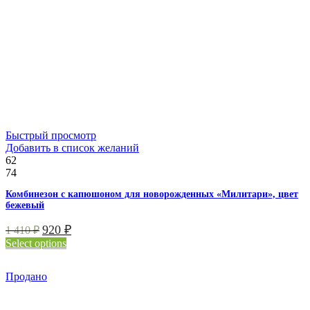
Быстрый просмотр
Добавить в список желаний
62
74
Комбинезон с капюшоном для новорожденных «Милитари», цвет
бежевый
920
₽
1 410
₽
Select options
Продано