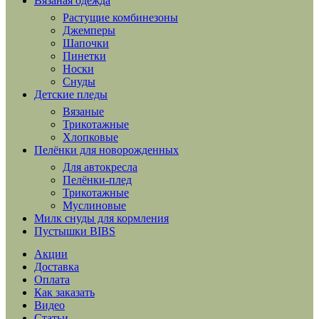
Вязаная одежда
Растущие комбинезоны
Джемперы
Шапочки
Пинетки
Носки
Снуды
Детские пледы
Вязаные
Трикотажные
Хлопковые
Пелёнки для новорожденных
Для автокресла
Пелёнки-плед
Трикотажные
Муслиновые
Милк снуды для кормления
Пустышки BIBS
Акции
Доставка
Оплата
Как заказать
Видео
Статьи