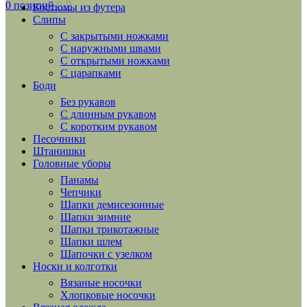
0
позиций
0
₽
Костюмы из футера
Слипы
С закрытыми ножками
С наружными швами
С открытыми ножками
С царапками
Боди
Без рукавов
С длинным рукавом
С коротким рукавом
Песочники
Штанишки
Головные уборы
Панамы
Чепчики
Шапки демисезонные
Шапки зимние
Шапки трикотажные
Шапки шлем
Шапочки с узелком
Носки и колготки
Вязаные носочки
Хлопковые носочки