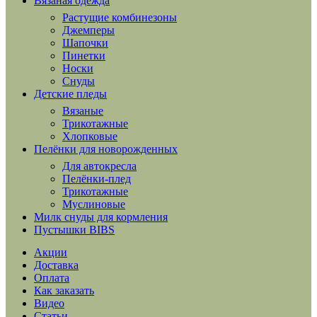
Вязаная одежда
Растущие комбинезоны
Джемперы
Шапочки
Пинетки
Носки
Снуды
Детские пледы
Вязаные
Трикотажные
Хлопковые
Пелёнки для новорожденных
Для автокресла
Пелёнки-плед
Трикотажные
Муслиновые
Милк снуды для кормления
Пустышки BIBS
Акции
Доставка
Оплата
Как заказать
Видео
Статьи