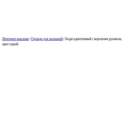
Интернет-магазин
/
Одежда для малышей
/
Боди однотонный с коротким рукавом,
цвет серый