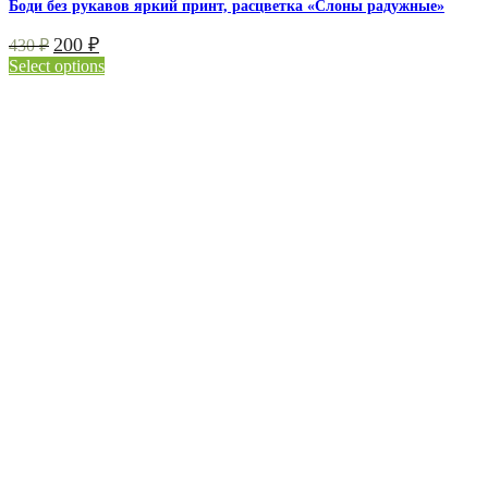
Боди без рукавов яркий принт, расцветка «Слоны радужные»
200
₽
430
₽
Select options