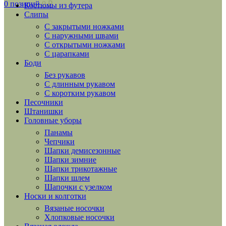
0
позиций
0
₽
Костюмы из футера
Слипы
С закрытыми ножками
С наружными швами
С открытыми ножками
С царапками
Боди
Без рукавов
С длинным рукавом
С коротким рукавом
Песочники
Штанишки
Головные уборы
Панамы
Чепчики
Шапки демисезонные
Шапки зимние
Шапки трикотажные
Шапки шлем
Шапочки с узелком
Носки и колготки
Вязаные носочки
Хлопковые носочки