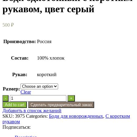
рукавом, цвет серый
500
₽
Производство:
Россия
Состав:
100% хлопок
Рукав:
короткий
Размер:
Clear
Боди
однотонный
Add to cart
Сделать предварительный заказ
с
Добавить в список желаний
коротким
SKU:
3975
Categories:
Боди для новорожденных
,
С коротким
рукавом,
рукавом
цвет
Подписаться:
серый
quantity